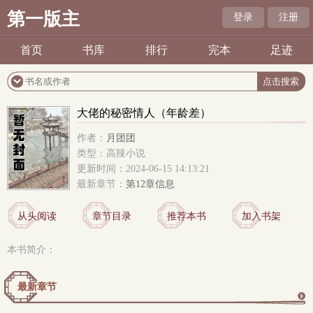
第一版主
登录
注册
首页
书库
排行
完本
足迹
大佬的秘密情人（年龄差）
作者：
月团团
类型：高辣小说
更新时间：2024-06-15 14:13:21
最新章节：
第12章信息
从头阅读
章节目录
推荐本书
加入书架
本书简介：
最新章节
更